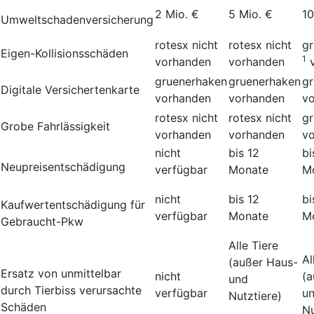
2 Mio. €
5 Mio. €
10
Umweltschadenversicherung
rotesx
nicht
rotesx
nicht
g
Eigen-Kollisionsschäden
1
vorhanden
vorhanden
gruenerhaken
gruenerhaken
g
Digitale Versichertenkarte
vorhanden
vorhanden
v
rotesx
nicht
rotesx
nicht
g
Grobe Fahrlässigkeit
vorhanden
vorhanden
v
nicht
bis 12
bi
Neupreisentschädigung
verfügbar
Monate
M
nicht
bis 12
bi
Kauf­wert­entschädi­gung für
verfügbar
Monate
M
Gebraucht-Pkw
Alle Tiere
Al
(außer Haus-
Ersatz von unmittelbar
nicht
(a
und
durch Tierbiss verur­sachte
verfügbar
u
Nutztiere)
Schäden
Nu