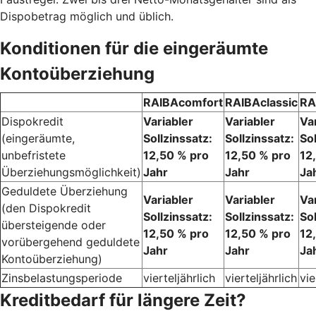
Dispobetrag möglich und üblich.
Konditionen für die eingeräumte
Kontoüberziehung
RAIBAcomfort
RAIBAclassic
RA
Dispokredit
Variabler
Variabler
Va
(eingeräumte,
Sollzinssatz:
Sollzinssatz:
Sol
unbefristete
12,50 % pro
12,50 % pro
12
Überziehungsmöglichkeit)
Jahr
Jahr
Ja
Geduldete Überziehung
Variabler
Variabler
Va
(den Dispokredit
Sollzinssatz:
Sollzinssatz:
Sol
übersteigende oder
12,50 % pro
12,50 % pro
12
vorübergehend geduldete
Jahr
Jahr
Ja
Kontoüberziehung)
Zinsbelastungsperiode
vierteljährlich
vierteljährlich
vie
Kreditbedarf für längere Zeit?