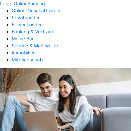
Login OnlineBanking
Online-Geschäftsstelle
Privatkunden
Firmenkunden
Banking & Verträge
Meine Bank
Service & Mehrwerte
Immobilien
Mitgliedschaft